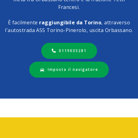
Francesi.
È facilmente
raggiungibile da Torino
, attraverso
l'autostrada A55 Torino-Pinerolo, uscita Orbassano.
0119035281
Imposta il navigatore