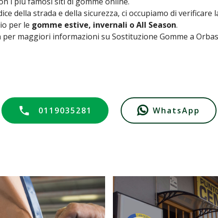
n i più famosi siti di gomme online.
ice della strada e della sicurezza, ci occupiamo di verificare l
lio per le
gomme estive, invernali o All Season
.
cia per maggiori informazioni su Sostituzione Gomme a Orba
0119035281
WhatsApp