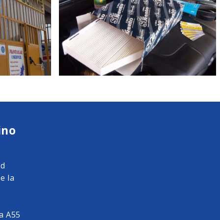
ino
ad
e la
da A55