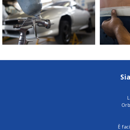
Si
L
Orb
È fa