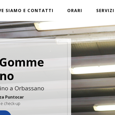
VE SIAMO E CONTATTI
ORARI
SERVIZI
e Gomme
ano
cino a Orbassano
zza Puntocar
i e check-up