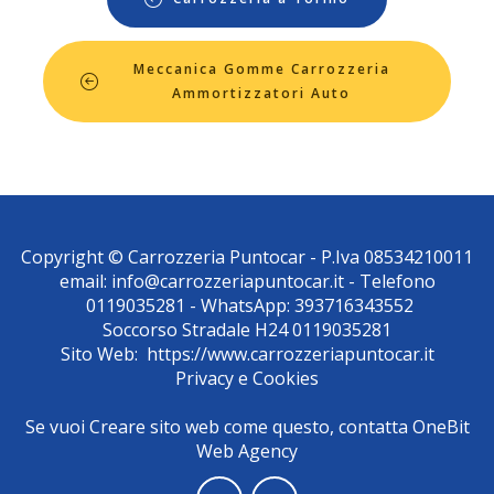
Meccanica Gomme Carrozzeria
Ammortizzatori Auto
Copyright © Carrozzeria Puntocar - P.Iva 08534210011
email:
info@carrozzeriapuntocar.it
- Telefono
0119035281
- WhatsApp:
393716343552
Soccorso Stradale H24
0119035281
Sito Web:
https://www.carrozzeriapuntocar.it
Privacy
e
Cookies
Se vuoi Creare sito web come questo, contatta
OneBit
Web Agency