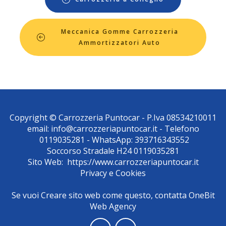
Meccanica Gomme Carrozzeria
Ammortizzatori Auto
Copyright © Carrozzeria Puntocar - P.Iva 08534210011
email:
info@carrozzeriapuntocar.it
- Telefono
0119035281
- WhatsApp:
393716343552
Soccorso Stradale H24
0119035281
Sito Web:
https://www.carrozzeriapuntocar.it
Privacy
e
Cookies
Se vuoi Creare sito web come questo, contatta
OneBit
Web Agency